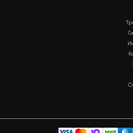
Тр
Г
И
К
С