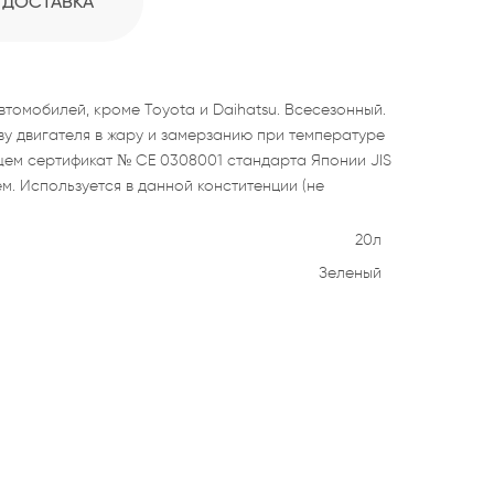
ДОСТАВКА
автомобилей, кроме Toyota и Daihatsu. Всесезонный.
ву двигателя в жару и замерзанию при температуре
щем сертификат № CE 0308001 стандарта Японии JIS
м. Используется в данной конститенции (не
20л
Зеленый