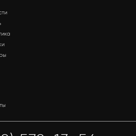
сти
ь
тика
ки
тры
ты