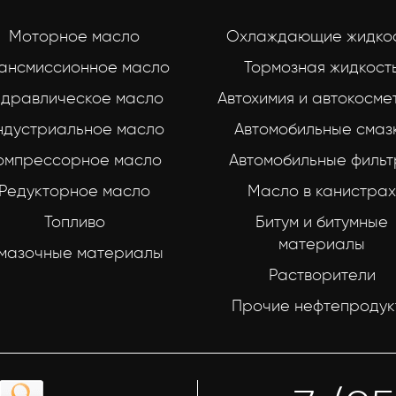
Моторное масло
Охлаждающие жидко
ансмиссионное масло
Тормозная жидкост
идравлическое масло
Автохимия и автокосме
ндустриальное масло
Автомобильные смаз
омпрессорное масло
Автомобильные филь
Редукторное масло
Масло в канистрах
Топливо
Битум и битумные
материалы
мазочные материалы
Растворители
Прочие нефтепродук